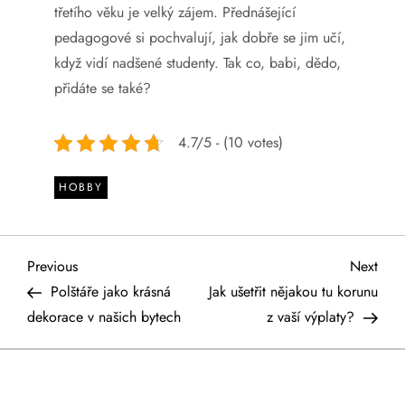
třetího věku je velký zájem. Přednášející
pedagogové si pochvalují, jak dobře se jim učí,
když vidí nadšené studenty. Tak co, babi, dědo,
přidáte se také?
4.7/5 - (10 votes)
HOBBY
N
Previous
Next
Previous
Next
Post
Post
Polštáře jako krásná
Jak ušetřit nějakou tu korunu
a
dekorace v našich bytech
z vaší výplaty?
v
i