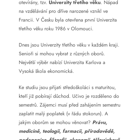
otevírány, tzv.
Univerzity třetího věku
. Nápad
na vzdělávání pro dříve narozené vznikl ve
Francii. V Česku byla otevřena první Univerzita
třetího věku roku 1986 v Olomouci.
Dnes jsou Univerzity třetího věku v každém kraji.
Senioři si mohou vybrat z různých oborů.
Největší výběr nabízí Univerzita Karlova a
Vysoká škola ekonomická.
Ke studiu jsou přijati středoškoláci s maturitou,
kteří již pobírají důchod. Učivo je rozděleno do
semestrů. Zájemci musí před zahájením semestru
zaplatit malý poplatek (v řádu stokorun). A
jakým oborům se mohou věnovat?
Právu,
medicíně, teologii, farmacii, přírodovědě,
pedagogice, filozofii,
ekonomii, tělovýchově