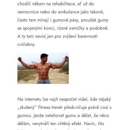
chodili někam na rehabilitace, ať už do
nemocnice nebo do ambulance jako takové,
často tam mívají i gumové pásy, proužek gumy
se spojenými konci, různé osmičky a podobně.
A ty tam nevisí jen pro zvýšení barevnosti
cvičebny.
Na internetu lze najít nespočet videí, kde nějaký
„zkušený“ fitness trenér předcvičuje právě cosi s
gumou. Jenže natahovat gumu a dělat, že něco
dělám, nevytváří ten chtěný efekt. Navíc, tito