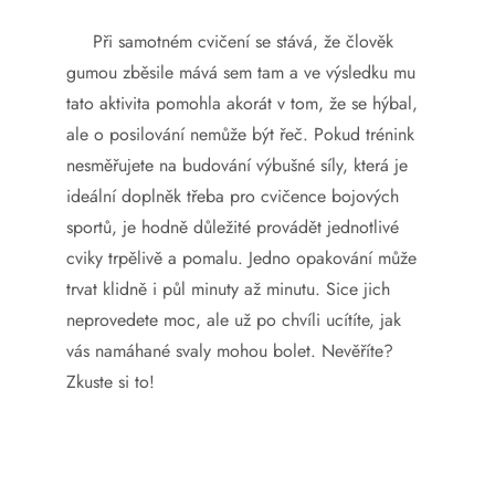
Při samotném cvičení se stává, že člověk
gumou zběsile mává sem tam a ve výsledku mu
tato aktivita pomohla akorát v tom, že se hýbal,
ale o posilování nemůže být řeč. Pokud trénink
nesměřujete na budování výbušné síly, která je
ideální doplněk třeba pro cvičence bojových
sportů, je hodně důležité provádět jednotlivé
cviky trpělivě a pomalu. Jedno opakování může
trvat klidně i půl minuty až minutu. Sice jich
neprovedete moc, ale už po chvíli ucítíte, jak
vás namáhané svaly mohou bolet. Nevěříte?
Zkuste si to!