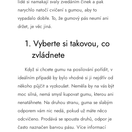
lidé si namakají svaly zvedáním činek a pak
narychlo natočí cvičení s gumou, aby to
vypadalo dobře. To, že gumový pás neumí ani
držet, je věc jiná.
1.
Vyberte si takovou, co
zvládnete
Když si chcete gumu na posilování pořídit, v
ideálním případě by bylo vhodné si ji nejdřív od
někoho půjčit a vyzkoušet. Neměla by na vás být
moc silná, nemá smysl kupovat gumu, kterou ani
nenatáhnete. Na druhou stranu, guma se slabým
odporem vám nic nedá, pokud už máte něco
odcvičeno. Prodává se spousta druhů, odpor je
často naznačen barvou pásu. Více informací