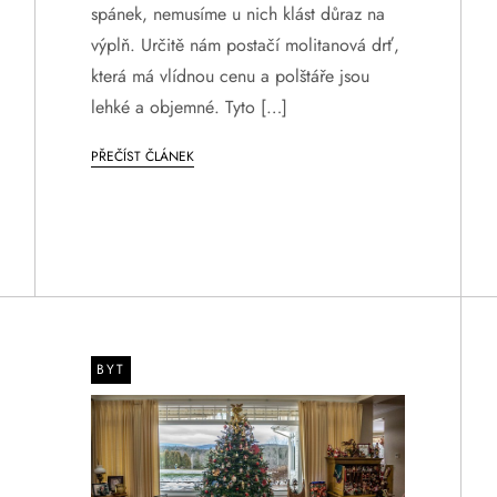
spánek, nemusíme u nich klást důraz na
výplň. Určitě nám postačí molitanová drť,
která má vlídnou cenu a polštáře jsou
lehké a objemné. Tyto […]
PŘEČÍST ČLÁNEK
BYT