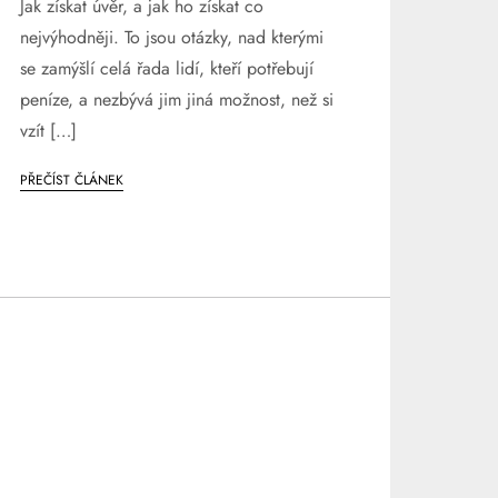
Jak získat úvěr, a jak ho získat co
nejvýhodněji. To jsou otázky, nad kterými
se zamýšlí celá řada lidí, kteří potřebují
peníze, a nezbývá jim jiná možnost, než si
vzít […]
PŘEČÍST ČLÁNEK