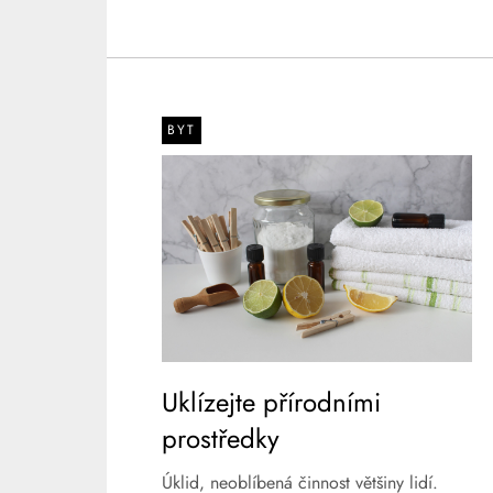
BYT
Uklízejte přírodními
prostředky
Úklid, neoblíbená činnost většiny lidí.