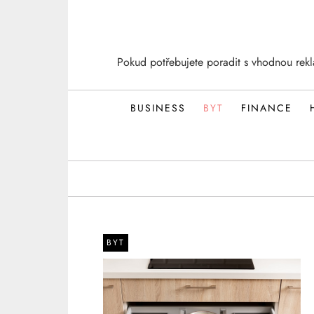
Skip
to
content
Pokud potřebujete poradit s vhodnou rek
BUSINESS
BYT
FINANCE
BYT