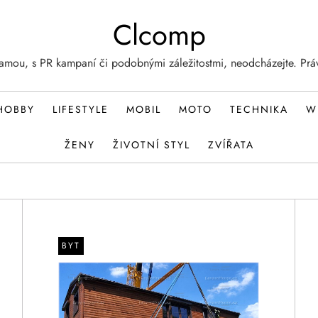
Clcomp
lamou, s PR kampaní či podobnými záležitostmi, neodcházejte. Prá
HOBBY
LIFESTYLE
MOBIL
MOTO
TECHNIKA
W
ŽENY
ŽIVOTNÍ STYL
ZVÍŘATA
BYT