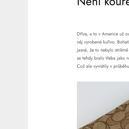
Není kouře
Dříve, a to v Americe už o
něj vyrobené kuřivo. Bohatš
jasné, že to nebylo strikt
se tehdy bralo třeba jako 
Což ale vyvrátily v průběh