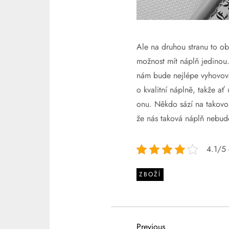
Ale na druhou stranu to ob
možnost mít náplň jedinou.
nám bude nejlépe vyhovov
o kvalitní náplně, takže ať
onu. Někdo sází na takovou
že nás taková náplň nebude
4.1/5 -
ZBOŽÍ
Previous
Previous