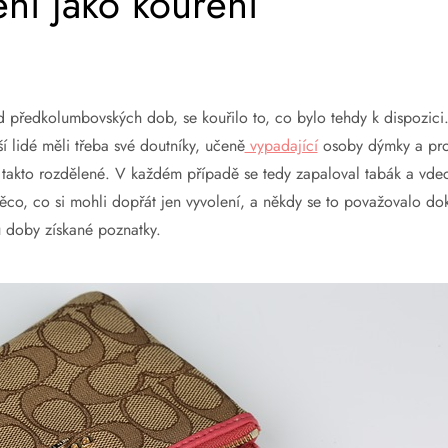
ní jako kouření
d předkolumbovských dob, se kouřilo to, co bylo tehdy k dispozici. 
í lidé měli třeba své doutníky, učeně
vypadající
osoby dýmky a prost
ně takto rozdělené. V každém případě se tedy zapaloval tabák a vde
něco, co si mohli dopřát jen vyvolení, a někdy se to považovalo d
u doby získané poznatky.