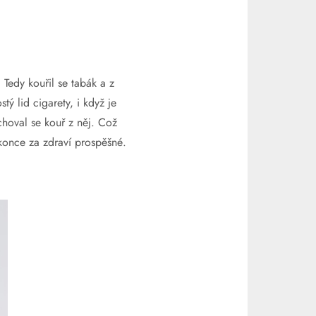
Tedy kouřil se tabák a z
ý lid cigarety, i když je
choval se kouř z něj. Což
okonce za zdraví prospěšné.