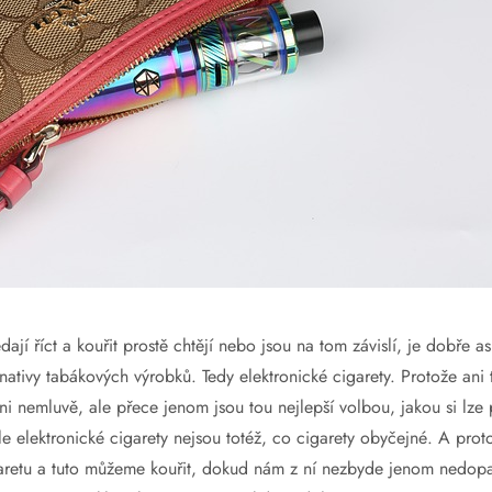
dají říct a kouřit prostě chtějí nebo jsou na tom závislí, je dobře a
ernativy tabákových výrobků. Tedy elektronické cigarety. Protože ani
i nemluvě, ale přece jenom jsou tou nejlepší volbou, jakou si lze 
e elektronické cigarety nejsou totéž, co cigarety obyčejné. A prot
aretu a tuto můžeme kouřit, dokud nám z ní nezbyde jenom nedopal