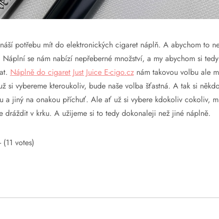
náší potřebu mít do elektronických cigaret náplň. A abychom to ne
 Náplní se nám nabízí nepřeberné množství, a my abychom si tedy n
at.
Náplně do cigaret Just Juice E-cigo.cz
nám takovou volbu ale mo
 už si vybereme kteroukoliv, bude naše volba šťastná.
A tak si někdo
 a jiný na onakou příchuť. Ale ať už si vybere kdokoliv cokoliv, 
 dráždit v krku. A užijeme si to tedy dokonaleji než jiné náplně.
 (11 votes)