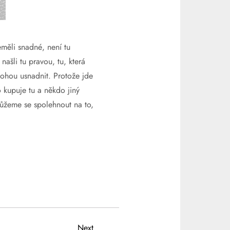
měli snadné, není tu
ašli tu pravou, tu, která
hou usnadnit. Protože jde
 kupuje tu a někdo jiný
můžeme se spolehnout na to,
Next
Next