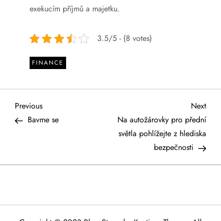
exekucím příjmů a majetku.
3.5/5 - (8 votes)
FINANCE
N
Previous
Next
Previous
Next
Post
Post
Bavme se
Na autožárovky pro přední
a
světla pohlížejte z hlediska
bezpečnosti
v
i
g