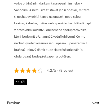
velice originálním dárkem k narozeninám nebo k
Vánocům. A nemusíte zůstávat jen u opasku, můžete
si nechat vyrobit i kapsu na opasek, nebo celou
brašnu, kabelku, měšec nebo peněženku. Máte-li např.
v pracovním kolektivu oblíbeného spolupracovníka,
který bude mít významné životní jubileum? Co mu
nechat vyrobit koženou sadu opasek + peněženka +
brašna? Takový dárek bude skutečně originální a
obdarovaný bude překvapen a potěšen.
4.2/5 - (8 votes)
ZBOŽÍ
N
Previous
Next
Previous
Next