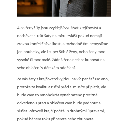
A co ženy? Ty jsou zvyklejší využívat krejčovství a
nechávat si ušít šaty na míru, zvlášť pokud nemají
zrovna konfekční velikost, a rozhodně tím nemyslíme
jen boubelky, ale i super štíhlé ženy, nebo ženy moc
vysoké či moc malé. Žádná žena nechce kupovat na
sebe oblečení v dětském oddělení.
Že vás šaty z krejčovství vyjdou na víc peněz? No ano,
protože za kvalitu a ruční práci si musíte připlatit, ale
bude vám to mnohokrát vynahrazeno precizně
odvedenou prací a oblečení vám bude padnout a
slušet. Zároveň krejčí počítá i s drobnými úpravami,
pokud během roku přiberete nebo zhubnete.