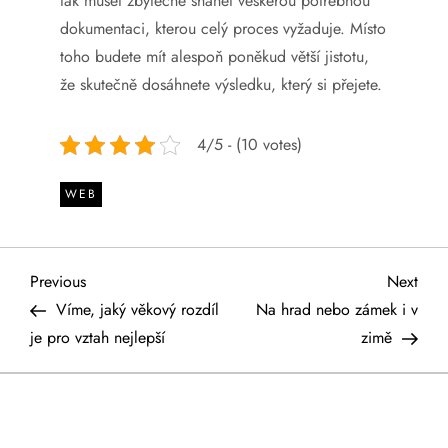
tak muset zbytečně shánět veškerou potřebnou
dokumentaci, kterou celý proces vyžaduje. Místo
toho budete mít alespoň poněkud větší jistotu,
že skutečně dosáhnete výsledku, který si přejete.
4/5 - (10 votes)
WEB
N
Previous
Next
Previous
Next
Post
Post
Víme, jaký věkový rozdíl
Na hrad nebo zámek i v
a
je pro vztah nejlepší
zimě
v
i