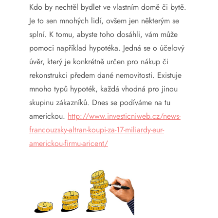
Kdo by nechtěl bydlet ve vlastním domě či bytě.
Je to sen mnohých lidí, ovšem jen některým se
splní. K tomu, abyste toho dosáhli, vám může
pomoci například hypotéka. Jedná se o účelový
úvěr, který je konkrétně určen pro nákup či
rekonstrukci předem dané nemovitosti. Existuje
mnoho typů hypoték, každá vhodná pro jinou
skupinu zákazníků. Dnes se podíváme na tu
americkou.
http://www.investicniweb.cz/news-
francouzsky-altran-koupi-za-17-miliardy-eur-
americkou-firmu-aricent/