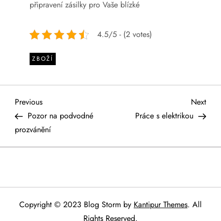
připravení zásilky pro Vaše blízké
4.5/5 - (2 votes)
ZBOŽÍ
N
Previous
Next
Previous
Next
Post
Post
Pozor na podvodné
Práce s elektrikou
a
prozvánění
v
i
g
Copyright © 2023 Blog Storm by
Kantipur Themes
. All
Rights Reserved.