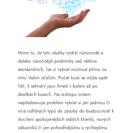
Mimo to, že tyto obálky vydrží různorodé a
daleko náročnější podmínky než většina
standardních, lze si vybrat možnost přímo na
míru Vašim účelům. Počet kusů se může opět
lišit, k sehnání jsou ihned v balení až po
desítkách kusech. Na e-shopu ovšem
nepředstavuje problém vybrat si jen jedinou či
více odlišných typů do zásoby do budoucnosti k
docílení spokojenějších stálých klientů, nových
zákazníků či jen pohodlnějšímu a rychlejšímu