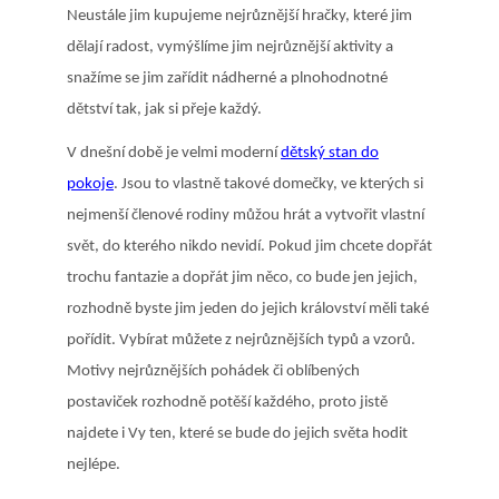
Neustále jim kupujeme nejrůznější hračky, které jim
dělají radost, vymýšlíme jim nejrůznější aktivity a
snažíme se jim zařídit nádherné a plnohodnotné
dětství tak, jak si přeje každý.
V dnešní době je velmi moderní
dětský stan do
pokoje
. Jsou to vlastně takové domečky, ve kterých si
nejmenší členové rodiny můžou hrát a vytvořit vlastní
svět, do kterého nikdo nevidí. Pokud jim chcete dopřát
trochu fantazie a dopřát jim něco, co bude jen jejich,
rozhodně byste jim jeden do jejich království měli také
pořídit. Vybírat můžete z nejrůznějších typů a vzorů.
Motivy nejrůznějších pohádek či oblíbených
postaviček rozhodně potěší každého, proto jistě
najdete i Vy ten, které se bude do jejich světa hodit
nejlépe.