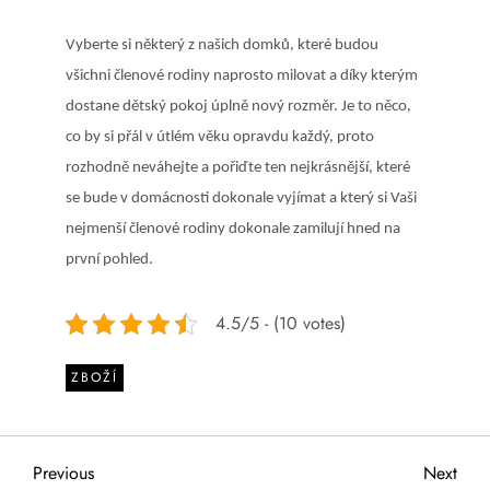
Vyberte si některý z našich domků, které budou
všichni členové rodiny naprosto milovat a díky kterým
dostane dětský pokoj úplně nový rozměr. Je to něco,
co by si přál v útlém věku opravdu každý, proto
rozhodně neváhejte a pořiďte ten nejkrásnější, které
se bude v domácnosti dokonale vyjímat a který si Vaši
nejmenší členové rodiny dokonale zamilují hned na
první pohled.
4.5/5 - (10 votes)
ZBOŽÍ
N
Previous
Next
Previous
Next