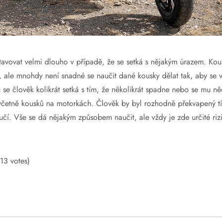
tavovat velmi dlouho v případě, že se setká s nějakým úrazem. Ko
t, ale mnohdy není snadné se naučit dané kousky dělat tak, aby se 
se člověk kolikrát setká s tím, že několikrát spadne nebo se mu něc
včetně kousků na motorkách. Člověk by byl rozhodně překvapený tí
čí. Vše se dá nějakým způsobem naučit, ale vždy je zde určité rizi
(13 votes)