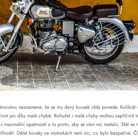
rénováno neznamená, že se mu daný kousek vždy povede. Kolikrát s
 život jen díky malé chybě. Bohužel i malé chyby mohou zapříčinit to
 s maximální opatrností a to proto, aby se vám nic nestalo. Stát se
řihodit. Dělat kousky na motorkách není nic, co bylo bezpečné. Čl