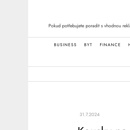
Skip
to
content
Pokud potřebujete poradit s vhodnou rek
BUSINESS
BYT
FINANCE