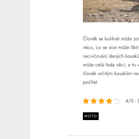
Člověk se kolikrát může zo
něco, co se sice může líbi
nacvičování daných kousků 
může celá řada věcí, a to 
člověk určitým kouskům nau
počítat.
4/5 - 
MOTO