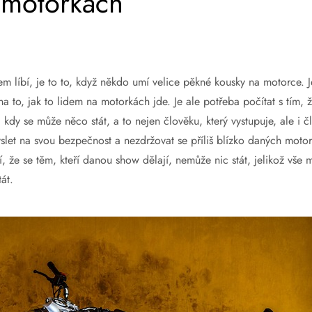
 motorkách
dem líbí, je to to, když někdo umí velice pěkné kousky na motorce.
na to, jak to lidem na motorkách jde. Je ale potřeba počítat s tím, 
kdy se může něco stát, a to nejen člověku, který vystupuje, ale i čl
slet na svou bezpečnost a nezdržovat se příliš blízko daných motor
slí, že se těm, kteří danou show dělají, nemůže nic stát, jelikož vše
át.