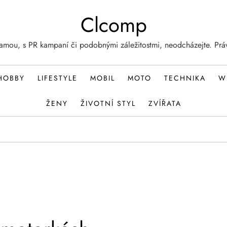
Clcomp
lamou, s PR kampaní či podobnými záležitostmi, neodcházejte. Prá
HOBBY
LIFESTYLE
MOBIL
MOTO
TECHNIKA
W
ŽENY
ŽIVOTNÍ STYL
ZVÍŘATA