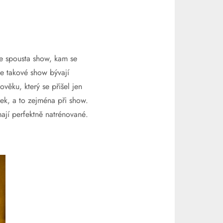
 Je spousta show, kam se
že takové show bývají
ověku, který se přišel jen
ek, a to zejména při show.
 mají perfektně natrénované.