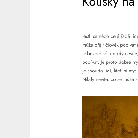
Kousky na
Jestli se něco celé řadě li
může přijít člověk podívat 
nebezpečné a nikdy nevíte, 
podívat. Je proto dobré my
Je spousta lidí, kteří si my
Nikdy nevíte, co se může st